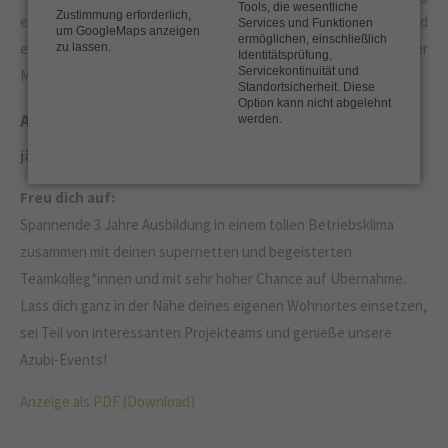
Tools, die wesentliche
Zustimmung erforderlich,
eröffnet auch die Kombination aus Hauptschulabschluss und
Services und Funktionen
um GoogleMaps anzeigen
ermöglichen, einschließlich
einer erfolgreich abgeschlossenen Berufsausbildung mit einer
zu lassen.
Identitätsprüfung,
Servicekontinuität und
Mindestdauer von 2 Jahren den Zugang zur Pflegeausbildung.
Standortsicherheit. Diese
Option kann nicht abgelehnt
Ausbildungsstart:
werden.
jährlich zum 01.05. oder zum 01.09. bzw. 01.10.
Freu dich auf:
Spannende 3 Jahre Ausbildung in einem tollen Betriebsklima
zusammen mit deinen supernetten und begeisterten
Teamkolleg*innen und mit sehr hoher Chance auf Übernahme.
Lass dich ganz in der Nähe deines eigenen Wohnortes einsetzen,
sei Teil von interessanten Projekteams und genieße unsere
Azubi-Events!
Anzeige als PDF (Download)