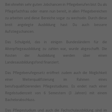
Bei ohnehin sehr guten Jobchancen in Pflegeberufen bist Du als
Drop us a line
Pflegefachfrau oder -mann nun bereit, in allen Pflegebereichen
info@yourdomain.com
zu arbeiten und diese Bereiche sogar zu wechseln. Durch diese
About us
breit angelegte Ausbildung hast Du auch bessere
Aufstiegschancen.
Lorem ipsum dolor sit amet, consectetuer
adipiscing elit.
Das Schulgeld, das in einigen Bundesländern für die
Altenpflegeausbildung zu zahlen war, wurde abgeschafft. Die
Aenean commodo ligula eget dolor. Aenean massa. Cum
sociis natoque penatibus et magnis dis parturient montes,
Kosten der Ausbildung werden über einen
nascetur ridiculus mus. Donec quam felis, ultricies nec.
Landesausbildungsfond finanziert.
Das Pflegeberufegesetz eröffnet zudem auch die Möglichkeit
einer Weiterqualifizierung im Rahmen eines
berufsqualifizierenden Pflegestudiums. Es endet nach einer
Regelstudienzeit von 6 Semestern (3 Jahren) mit einem
Bachelorabschluss.
Das Pflegestudium und auch die Fachschulausbildung sind im