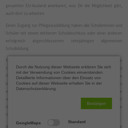
gesamten EU-Ausland anerkannt, was Dir die Möglichkeit gibt,
auch dort zu arbeiten.
Einen Zugang zur Pflegeausbildung haben alle Schülerinnen und
Schüler mit einem mittleren Schulabschluss oder einer anderen
erfolgreich abgeschlossenen zehnjährigen allgemeinen
Schulbildung.
Für Schülerinnen und Schüler mit einem 9-jährigen
Durch die Nutzung dieser Webseite erklären Sie sich
Hauptschulabschluss bietet eine Pflegehelferinnen- und
mit der Verwendung von Cookies einverstanden.
Pflegehelferausbildung bzw. Pflegeassistenzausbildung, die
Detaillierte Informationen über den Einsatz von
bestimmten Anforderungen genügen muss, einen Einstieg. Bei
Cookies auf dieser Webseite erhalten Sie in der
Datenschutzerklärung.
einer Entscheidung nach erfolgreichem Abschluss für eine
weitergehende Ausbildung zur Pflegefachkraft erfolgt auf
Bestätigen
Antrag der Auszubildenden bzw. des Auszubildenden eine
Verkürzung der Ausbildungszeit um ein Drittel.
Standard
GoogleMaps
Anstelle der Pflegehelfer- oder Pflegeassistenzausbildung