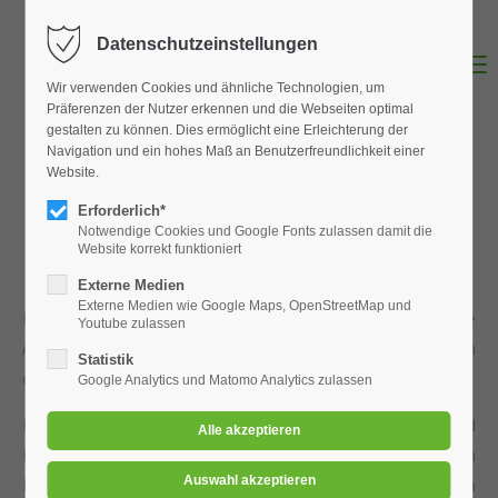
Datenschutzeinstellungen
Login
MENU
Wir verwenden Cookies und ähnliche Technologien, um
Benutzername
Präferenzen der Nutzer erkennen und die Webseiten optimal
gestalten zu können. Dies ermöglicht eine Erleichterung der
Navigation und ein hohes Maß an Benutzerfreundlichkeit einer
Website.
Generalistische Pflegeausbildung, die
Erforderlich*
Passwort
neue Chance für Dich!
Notwendige Cookies und Google Fonts zulassen damit die
Website korrekt funktioniert
Externe Medien
Externe Medien wie Google Maps, OpenStreetMap und
Die generalistische Pflegeausbildung ist eine neue, zeitgemäße
Youtube zulassen
Anmelden
Ausbildung und verbindet seit 2020 die bisherigen Ausbildungen
Statistik
der Alten-, Kranken- und Kinderkrankenpflege.
Google Analytics und Matomo Analytics zulassen
Register
|
Lost your password?
Die Ausbildung besteht aus theoretischem Unterricht und
Praxiseinsätzen. Dazu gehören Einsätze in einer stationären
Support
Pflegeeinrichtung, einem Krankenhaus, einem ambulanten