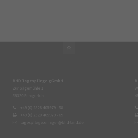
BHD Tagespflege gGmbH
B
Zur Sägemühle 1
W
59320 Ennigerloh
4
+49 (0) 2528 405979 - 58
+49 (0) 2528 405979 - 69
tagespflege.enniger@bhd-land.de