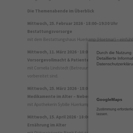
Die Themenabende im Überblick
Mittwoch, 25. Februar 2026 · 18:00–19:30 Uhr
Bestattungsvorsorge
mit dem Bestattungshaus Huerkamp (Hoetmar) – einfühls
Mittwoch, 11. März 2026 · 18:00–19:30 Uhr
Durch die Nutzung 
Detaillierte Inform
Vorsorgevollmacht & Patientenverfügung
Datenschutzerkläru
mit Cornelia Lindstedt (Betreuungsverein Innosozial, Kr
vorbereitet sind.
Mittwoch, 25. März 2026 · 18:00–19:30 Uhr
Medikamente im Alter – Neben- & Wechselwirkung
GoogleMaps
mit Apothekerin Sybille Huerkamp – spannend, alltagsrelev
Zustimmung erforderl
lassen.
Mittwoch, 15. April 2026 · 18:00–19:30 Uhr
Ernährung im Alter
mit Diätassistentin Birgit Schlüter – praxisnah, anschauli