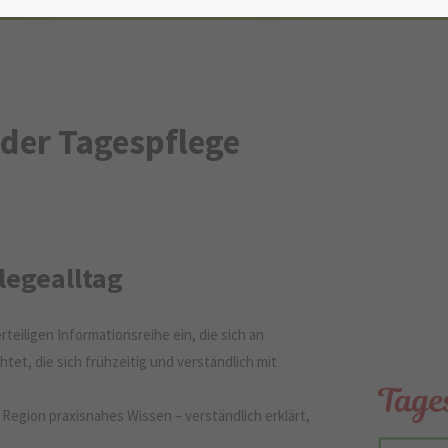
der Tagespflege
legealltag
rteiligen Informationsreihe ein, die sich an
et, die sich frühzeitig und verständlich mit
Region praxisnahes Wissen – verständlich erklärt,