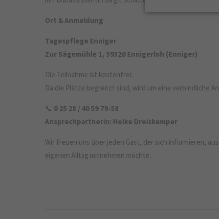
Ort & Anmeldung
Tagespflege Enniger
Zur Sägemühle 1, 59320 Ennigerloh (Enniger)
Die Teilnahme ist kostenfrei.
Da die Plätze begrenzt sind, wird um eine verbindliche 
📞
0 25 28 / 40 59 79-58
Ansprechpartnerin: Heike Dreiskemper
Wir freuen uns über jeden Gast, der sich informieren, a
eigenen Alltag mitnehmen möchte.