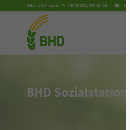
Haben Sie Fragen?
+49 (0) 2581 988 42 - 52
info
Login
Supp
Benutzername
Lorem ip
2
Passwort
BHD Sozialstation
We offer
Mon - Fr
Anmelden
Register
|
Lost your password?