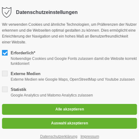
@bhd-land.de
Datenschutzeinstellungen
ort
Get in touch
Wir verwenden Cookies und ähnliche Technologien, um Präferenzen der Nutzer
erkennen und die Webseiten optimal gestalten zu können. Dies ermöglicht eine
sum dolor sit amet:
Cybersteel Inc.
Erleichterung der Navigation und ein hohes Maß an Benutzerfreundlichkeit
Start
Über uns
Standorte
Leistungen
Karri
376-293 City Road, Suite 600
einer Website.
San Francisco, CA 94102
Erforderlich*
4h
Notwendige Cookies und Google Fonts zulassen damit die Website korrekt
/ 365days
funktioniert
Have any questions?
+44 1234 567 890
Externe Medien
Externe Medien wie Google Maps, OpenStreetMap und Youtube zulassen
Drop us a line
Statistik
info@yourdomain.com
 & Tagespflegen - New
 support for our customers
Google Analytics und Matomo Analytics zulassen
i 8:00am - 5:00pm
(GMT +1)
Datenschutzerklärung
Impressum