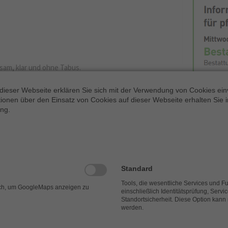
am, klar und ohne Tabus.
dieser Webseite erklären Sie sich mit der Verwendung von Cookies ein
ationen über den Einsatz von Cookies auf dieser Webseite erhalten Sie i
ng.
eis Warendorf) – damit wichtige Entscheidungen gut
en
Standard
ant und leicht verständlich erklärt.
Tools, die wesentliche Services und F
ich, um GoogleMaps anzeigen zu
einschließlich Identitätsprüfung, Servi
Standortsicherheit. Diese Option kann
werden.
ch und inspirierend.