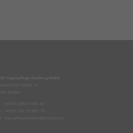
HD Tagespflege Beelen gGmbH
arendorfer Straße 10
8361 Beelen
+49 (0) 2586 39 999 - 60
+49 (0) 2581 39 999 - 70
tagespflege.beelen@bhd-land.de